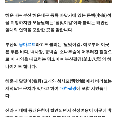
해운대는 부산 해운대구 동쪽 바닷가에 있는 동백(冬柏)섬
을 지칭하지만 오늘날에는 ‘달맞이길’이라 불리는 해안선
일대와 언덕을 포함한 곳을 말합니다.
부산의
몽마르트
라고도 불리는 ‘달맞이길’. 예로부터 이곳
은 푸른 바다, 백사장, 동백숲, 소나무숲이 어우러진 절경으
로 이 지역을 대표하는 명소이며 부산팔경(釜山八景)의 하
나이기도 합니다.
해운대 달맞이(看月)고개와 청사포(靑沙浦)에서 바라보는
저녁달은 운치가 있다고 하여
대한팔경
에 포함 시켰습니
다.
신라 시대에 동래온천이 발견되면서 진성여왕이 이곳에 휴