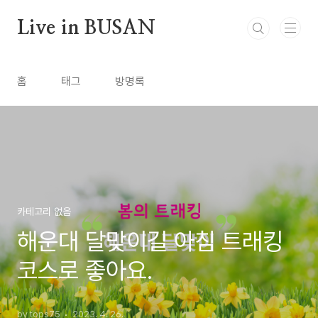
본문 바로가기
Live in BUSAN
홈
태그
방명록
카테고리 없음
해운대 달맞이길 아침 트래킹
코스로 좋아요.
by tops75
2023. 4. 26.