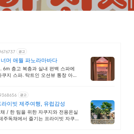
09676737
광고
 너머 애월 파노라마바다
 6m 층고 복층과 실내 편백 스파에
쿠지 스파. 탁트인 오션뷰 통창 아래
89368656
광고
라이빗 제주여행, 유럽감성
 / 한 팀을 위한 자쿠지와 전용온실
 제주독채에서 즐기는 프라이빗 자쿠