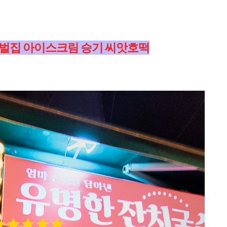
벌집 아이스크림 승기 씨앗호떡