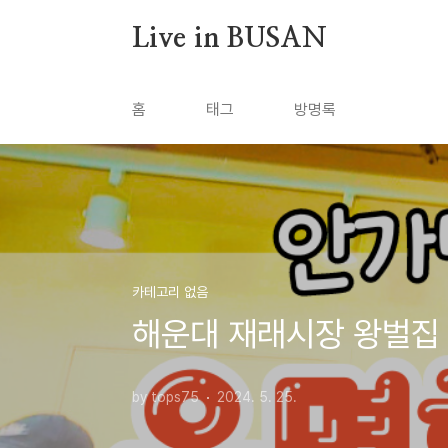
본문 바로가기
Live in BUSAN
홈
태그
방명록
카테고리 없음
해운대 재래시장 왕벌집
by tops75
2024. 5. 25.