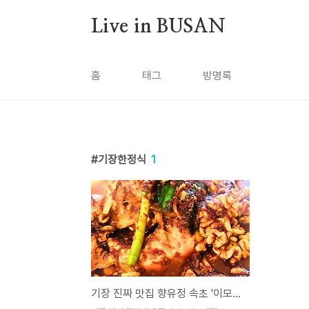
본문 바로가기
Live in BUSAN
홈
태그
방명록
기장한정식
1
기장 진짜 맛집 향유정 속초 '이모네찜'